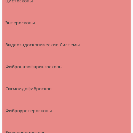
Цистоскопы
Энтероскопы
Видеоэндоскопические Системы
Фиброназофарингоскопы
Сигмоидофиброскоп
Фиброуретероскопы
Видеопроцессоры