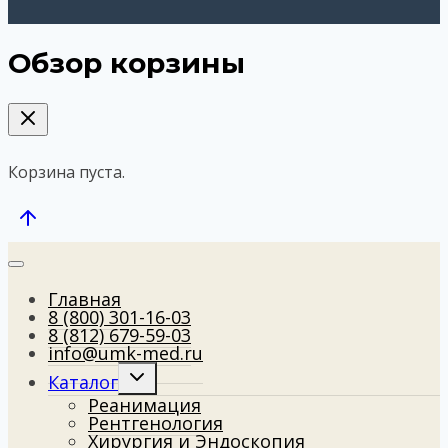
Обзор корзины
Корзина пуста.
Главная
8 (800) 301-16-03
8 (812) 679-59-03
info@umk-med.ru
Развернуть
Каталог
дочернее
Реанимация
меню
Рентгенология
Хирургия и Эндоскопия