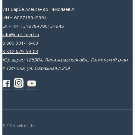
ИП Барбе Александр Николаевич
ИНН 602713949994
ОГРНИП 319784700137945
info@umk-med.ru
8 800 301-16-03
8 812 679-59-03
Юр адрес: 188304, Ленинградская обл., Гатчинский р-он,
г. Гатчина, ул. Овражная д.25А
© 2026 umk-med.ru