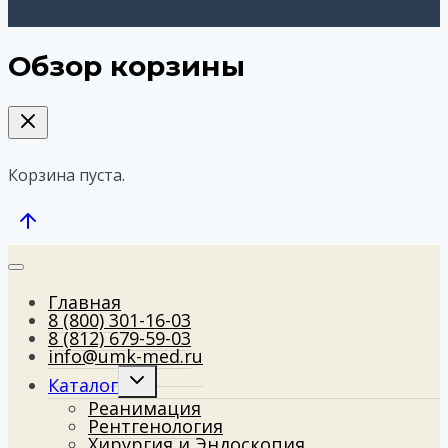
Обзор корзины
Корзина пуста.
Главная
8 (800) 301-16-03
8 (812) 679-59-03
info@umk-med.ru
Развернуть
Каталог
дочернее
Реанимация
меню
Рентгенология
Хирургия и Эндоскопия