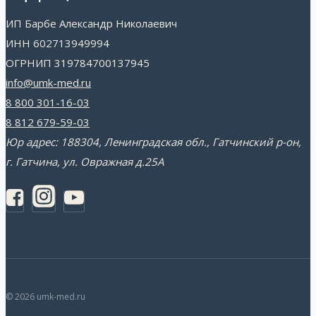
ИП Барбе Александр Николаевич
ИНН 602713949994
ОГРНИП 319784700137945
info@umk-med.ru
8 800 301-16-03
8 812 679-59-03
Юр адрес: 188304, Ленинградская обл., Гатчинский р-он,
г. Гатчина, ул. Овражная д.25А
© 2026 umk-med.ru