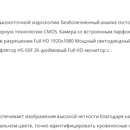
ысокоточной эндоскопии. Безболезненный анализ состо
орную технологию CMOS. Камера со встроенным парфо
 в разрешении Full HD 1920х1080 Мощный светодиодный
флятор HS-50F 26-дюймовый Full HD-монитор с…
еспечивает изображения высокой четкости благодаря к
еальном цвете, точно идентифицировать кровеносные с