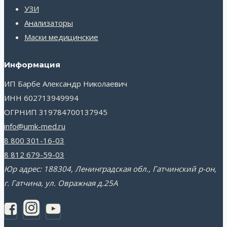
УЗИ
Анализаторы
Маски медицинские
Информация
ИП Барбе Александр Николаевич
ИНН 602713949994
ОГРНИП 319784700137945
info@umk-med.ru
8 800 301-16-03
8 812 679-59-03
Юр адрес: 188304, Ленинградская обл., Гатчинский р-он,
г. Гатчина, ул. Овражная д.25А