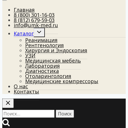
Главная
8 (800) 301-16-03
8 (812) 679-59-03
info@umk-med.ru
Развернуть
Каталог
дочернее
Реанимация
меню
Рентгенология
Хирургия и Эндоскопия
УЗИ
Медицинская мебель
Лаборатория
Диагностика
Отоларингология
Медицинские компрессоры
О нас
Контакты
Найти: