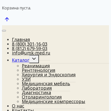
Корзина пуста.
Главная
8 (800) 301-16-03
8 (812) 679-59-03
info@umk-med.ru
Развернуть
Каталог
дочернее
Реанимация
меню
Рентгенология
Хирургия и Эндоскопия
УЗИ
Медицинская мебель
Лаборатория
Диагностика
Отоларингология
Медицинские компрессоры
О нас
Контакты