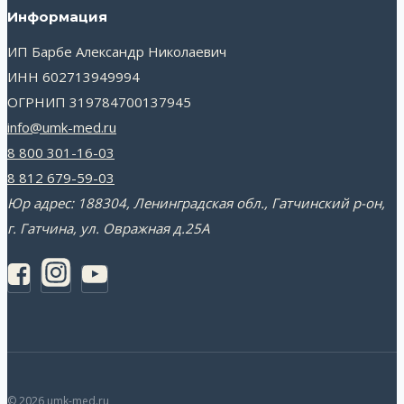
Информация
ИП Барбе Александр Николаевич
ИНН 602713949994
ОГРНИП 319784700137945
info@umk-med.ru
8 800 301-16-03
8 812 679-59-03
Юр адрес: 188304, Ленинградская обл., Гатчинский р-он,
г. Гатчина, ул. Овражная д.25А
© 2026 umk-med.ru