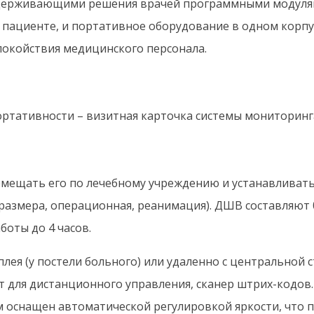
ддерживающими решения врачей программными модуля
пациенте, и портативное оборудование в одном корпус
покойствия медицинского персонала.
тативности – визитная карточка системы мониторинга 
мещать его по лечебному учреждению и устанавливать т
змера, операционная, реанимация). ДШВ составляют 0,3 
оты до 4 часов.
ея (у постели больного) или удаленно с центральной с
т для дистанционного управления, сканер штрих-кодов.
оснащен автоматической регулировкой яркости, что по