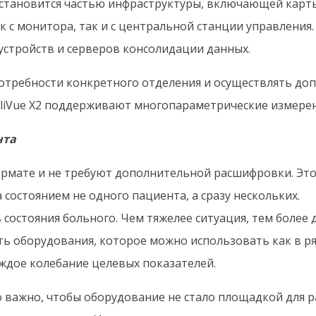
и становится частью инфраструктуры, включающей карт
с монитора, так и с центральной станции управления. Д
устройств и серверов консолидации данных.
потребности конкретного отделения и осуществлять д
telliVue X2 поддерживают многопараметрические измерен
нта
рмате и не требуют дополнительной расшифровки. Это 
состоянием не одного пациента, а сразу нескольких.
 состояния больного. Чем тяжелее ситуация, тем боле
ть оборудования, которое можно использовать как в ря
ждое колебание целевых показателей.
 важно, чтобы оборудование не стало площадкой для р