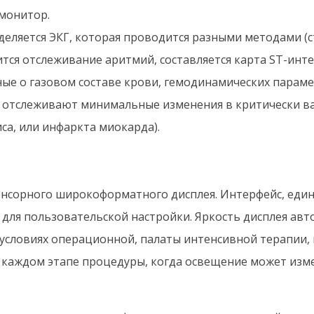
монитор.
ляется ЭКГ, которая проводится разными методами (ста
тся отслеживание аритмий, составляется карта ST-инте
ые о газовом составе крови, гемодинамических параме
 отслеживают минимальные изменения в критически важ
са, или инфаркта миокарда).
сенсорного широкоформатного дисплея. Интерфейс, еди
им для пользовательской настройки. Яркость дисплея ав
условиях операционной, палаты интенсивной терапии,
 каждом этапе процедуры, когда освещение может изме