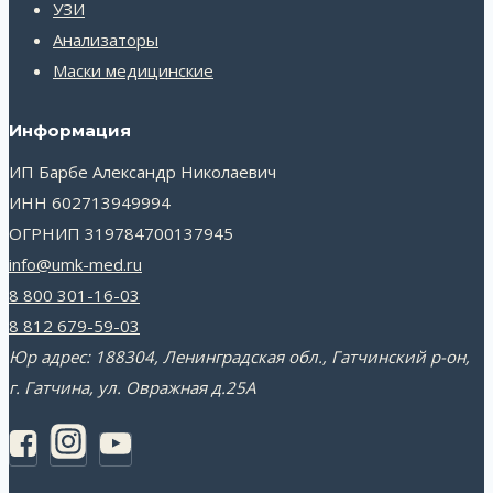
УЗИ
Анализаторы
Маски медицинские
Информация
ИП Барбе Александр Николаевич
ИНН 602713949994
ОГРНИП 319784700137945
info@umk-med.ru
8 800 301-16-03
8 812 679-59-03
Юр адрес: 188304, Ленинградская обл., Гатчинский р-он,
г. Гатчина, ул. Овражная д.25А