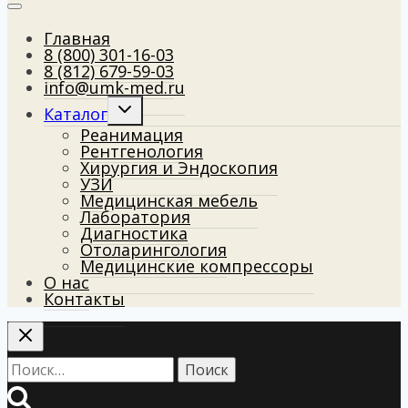
Главная
8 (800) 301-16-03
8 (812) 679-59-03
info@umk-med.ru
Развернуть
Каталог
дочернее
Реанимация
меню
Рентгенология
Хирургия и Эндоскопия
УЗИ
Медицинская мебель
Лаборатория
Диагностика
Отоларингология
Медицинские компрессоры
О нас
Контакты
Найти: