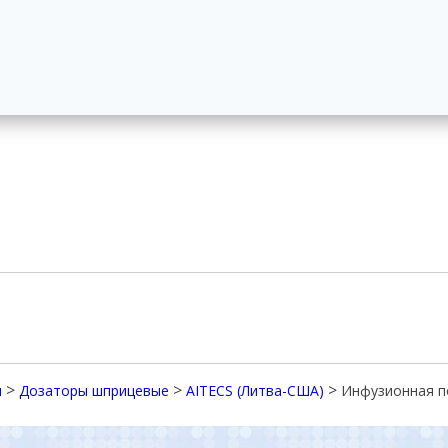
>
>
>
я
Дозаторы шприцевые
AITECS (Литва-США)
Инфузионная по