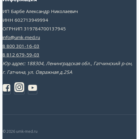
ИП Барбе Александр Николаевич
ИНН 602713949994
ОГРНИП 319784700137945
info@umk-med.ru
8 800 301-16-03
8 812 679-59-03
Юр адрес: 188304, Ленинградская обл., Гатчинский р-он,
г. Гатчина, ул. Овражная д.25А
© 2026 umk-med.ru