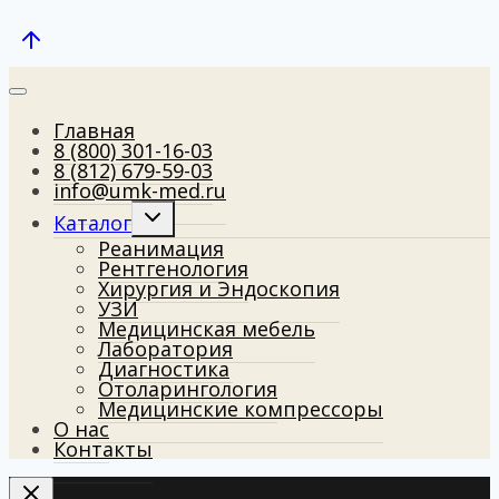
Главная
8 (800) 301-16-03
8 (812) 679-59-03
info@umk-med.ru
Развернуть
Каталог
дочернее
Реанимация
меню
Рентгенология
Хирургия и Эндоскопия
УЗИ
Медицинская мебель
Лаборатория
Диагностика
Отоларингология
Медицинские компрессоры
О нас
Контакты