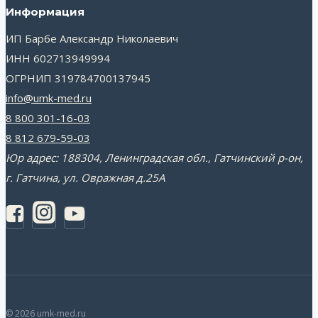
Информация
ИП Барбе Александр Николаевич
ИНН 602713949994
ОГРНИП 319784700137945
info@umk-med.ru
8 800 301-16-03
8 812 679-59-03
Юр адрес: 188304, Ленинградская обл., Гатчинский р-он,
г. Гатчина, ул. Овражная д.25А
© 2026 umk-med.ru