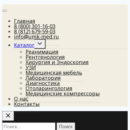
Главная
8 (800) 301-16-03
8 (812) 679-59-03
info@umk-med.ru
Развернуть
Каталог
дочернее
Реанимация
меню
Рентгенология
Хирургия и Эндоскопия
УЗИ
Медицинская мебель
Лаборатория
Диагностика
Отоларингология
Медицинские компрессоры
О нас
Контакты
Найти: